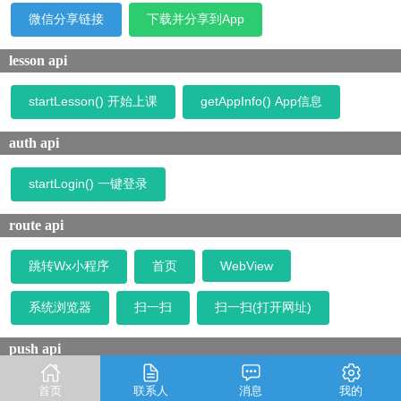
微信分享链接
下载并分享到App
lesson api
startLesson() 开始上课
getAppInfo() App信息
auth api
startLogin() 一键登录
route api
跳转Wx小程序
首页
WebView
系统浏览器
扫一扫
扫一扫(打开网址)
push api
isNotificationPermission
openNotificationPermission
首页
联系人
消息
我的